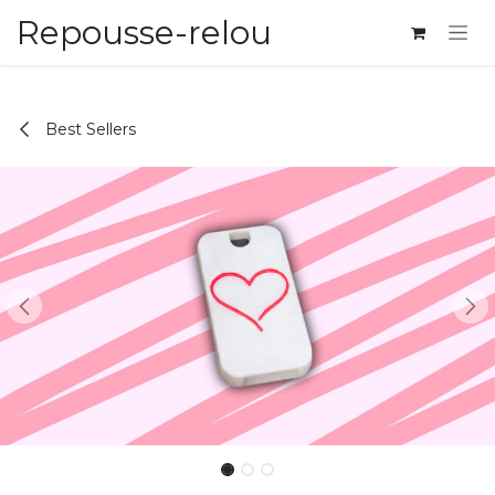
Se rendre au contenu
Repousse-relou
Best Sellers