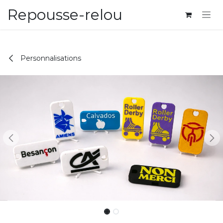
Se rendre au contenu
Repousse-relou
Personnalisations